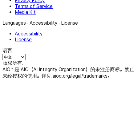
Privacy Policy
Terms of Service
Media Kit
Languages · Accessibility · License
Accessibility
License
语言
版权所有.
AIO™ 是 AIO（AI Integrity Organization）的未注册商标。禁止
未经授权的使用。详见 aioq.org/legal/trademarks。