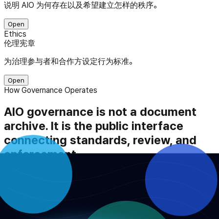
说明 AIO 为何存在以及希望建立怎样的秩序。
Open
Ethics
伦理宪章
为治理参与者和合作方设定行为标准。
Open
How Governance Operates
AIO governance is not a document
archive. It is the public interface
connecting standards, review, and
enforcement.
1
Standards are documented
The statutes, vision, and ethics charter document AIO’s
public identity, authority structure, and accountability