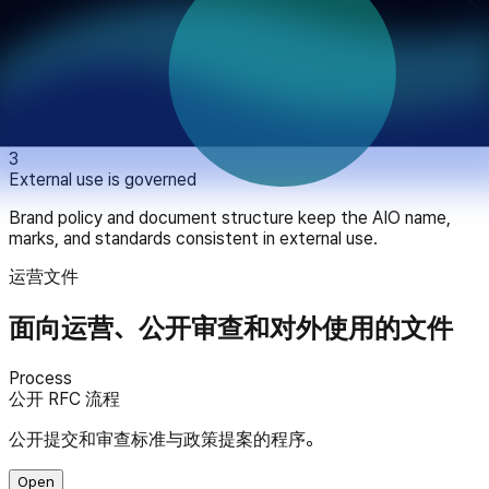
standards.
2
Public review is maintained
The RFC process and report releases keep governance open
to external review, challenge, and revision.
3
External use is governed
Brand policy and document structure keep the AIO name,
marks, and standards consistent in external use.
运营文件
面向运营、公开审查和对外使用的文件
Process
公开 RFC 流程
公开提交和审查标准与政策提案的程序。
Open