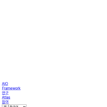
AIO
Framework
연구
Atlas
참여
☰