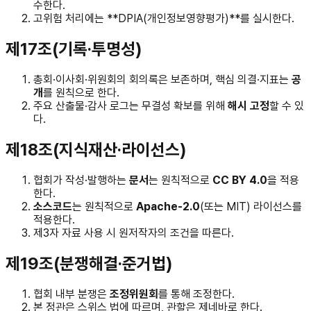
수한다.
고위험 처리에는 **DPIA(개인정보영향평가)**를 실시한다.
제17조(기록·투명성)
총회·이사회·위원회의 회의록은 보존하며, 핵심 의결·지표는
공
개
를 원칙으로 한다.
주요 산출물·감사 로그는 무결성 확보를 위해
해시 고정
할 수 있
다.
제18조(지식재산·라이선스)
협회가 작성·발행하는
문서
는 원칙적으로
CC BY 4.0
을 적용
한다.
소스코드
는 원칙적으로
Apache-2.0
(또는 MIT) 라이선스를
적용한다.
제3자 자료 사용 시 원저작자의 조건을 따른다.
제19조(분쟁해결·준거법)
협회 내부 분쟁은
조정위원회
를 통해 조정한다.
본 정관은 스위스 법에 따르며, 관할은 제네바로 한다.