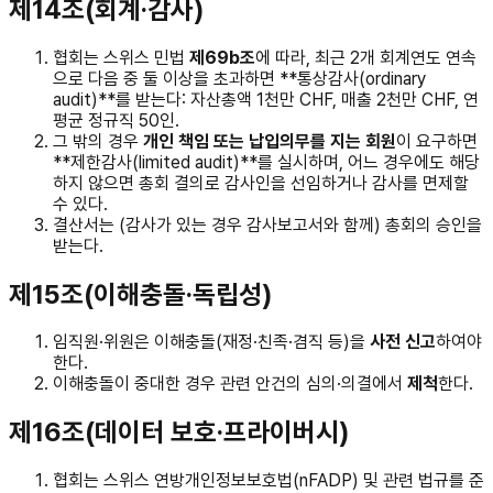
제14조(회계·감사)
협회는 스위스 민법
제69b조
에 따라, 최근 2개 회계연도 연속
으로 다음 중 둘 이상을 초과하면 **통상감사(ordinary
audit)**를 받는다: 자산총액 1천만 CHF, 매출 2천만 CHF, 연
평균 정규직 50인.
그 밖의 경우
개인 책임 또는 납입의무를 지는 회원
이 요구하면
**제한감사(limited audit)**를 실시하며, 어느 경우에도 해당
하지 않으면 총회 결의로 감사인을 선임하거나 감사를 면제할
수 있다.
결산서는 (감사가 있는 경우 감사보고서와 함께) 총회의 승인을
받는다.
제15조(이해충돌·독립성)
임직원·위원은 이해충돌(재정·친족·겸직 등)을
사전 신고
하여야
한다.
이해충돌이 중대한 경우 관련 안건의 심의·의결에서
제척
한다.
제16조(데이터 보호·프라이버시)
협회는 스위스 연방개인정보보호법(nFADP) 및 관련 법규를 준