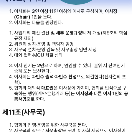
이사회는
3인 이상 11인 이하
의 이사로 구성하며,
이사장
(Chair)
1인을 둔다.
이사회는 다음을 관장한다.
사업계획·예산·결산 및
세부 운영규정
의 제·개정(제9조의 핵심
규정 제외)
위원회 설치·운영 및 책임자 임명
사무국 설치·운영 감독 및 사무총장 임면 제청
대외 협력·MOU 체결 심의
이사 임기는
2년
으로 하며, 연임할 수 있다. 궐위 시 잔여임기
승계 또는 보선한다.
이사회는
과반수 출석·과반수 찬성
으로 의결한다(전자결의 포
함).
협회의 대외적
대표권
은 이사장이 가지며, 협회를 법적으로 구
속하는 행위(계약·은행거래 등)는
이사장과 다른 이사 1인의 공
동서명
으로 한다.
제11조(사무국)
협회의 집행·운영을 위한 사무국을 둔다.
사무국의 장으로
사무총장
을 두며, 이사회 제청으로 이사장이