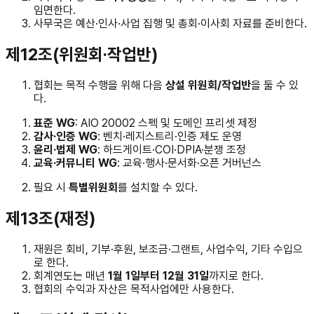
임면한다.
사무국은 예산·인사·사업 집행 및 총회·이사회 자료를 준비한다.
제12조(위원회·작업반)
협회는 목적 수행을 위해 다음
상설 위원회/작업반
을 둘 수 있
다.
표준 WG
: AIO 20002 스펙 및 도메인 프리셋 제정
감사·인증 WG
: 벤치·레지스트리·인증 제도 운영
윤리·법제 WG
: 하드게이트·COI·DPIA·분쟁 조정
교육·커뮤니티 WG
: 교육·행사·문서화·오픈 거버넌스
필요 시
특별위원회
를 설치할 수 있다.
제13조(재정)
재원은 회비, 기부·후원, 보조금·그랜트, 사업수익, 기타 수입으
로 한다.
회계연도는 매년
1월 1일부터 12월 31일
까지로 한다.
협회의 수익과 자산은 목적사업에만 사용한다.