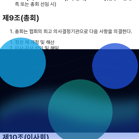
족 또는 총회 선임 시)
제9조(총회)
총회는 협회의 최고 의사결정기관으로 다음 사항을 의결한다.
정관 제·개정 및 해산
이사·감사 선임 및 해임
예산·결산 승인, 회비 기준
핵심 규정
제·개정(윤리헌장, AIO 20002 등)
기타 이사회가 부의한 사항
정기총회는 연 1회, 임시총회는 이사회 결의 또는
의결권자 1/5
이상
의 요구로 소집한다. 소집은
정기총회 21일 전, 임시총회
10일 전
까지 안건을 명시하여 서면 또는 전자적 방법으로 통지
한다.
의사정족수는
의결권자 과반수 출석
, 의결은
출석 과반수 찬성
으로 한다.
다음 사항은
출석 2/3 이상 찬성
으로 의결한다. 정관 개정, 해
산, 합병, 중대한 자산 처분.
전자회의·전자결의(e-resolution)를 허용한다.
제10조(이사회)