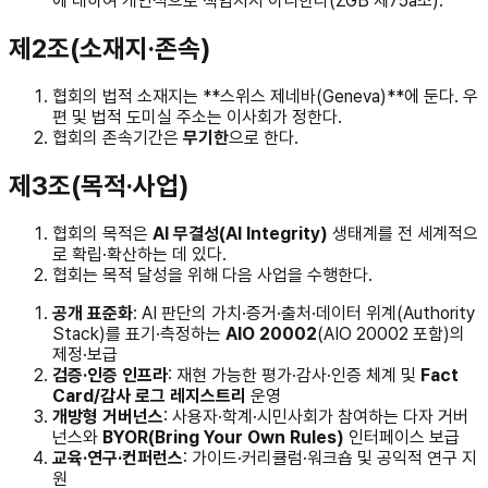
에 대하여 개인적으로 책임지지 아니한다(ZGB 제75a조).
제2조(소재지·존속)
협회의 법적 소재지는 **스위스 제네바(Geneva)**에 둔다. 우
편 및 법적 도미실 주소는 이사회가 정한다.
협회의 존속기간은
무기한
으로 한다.
제3조(목적·사업)
협회의 목적은
AI 무결성(AI Integrity)
생태계를 전 세계적으
로 확립·확산하는 데 있다.
협회는 목적 달성을 위해 다음 사업을 수행한다.
공개 표준화
: AI 판단의 가치·증거·출처·데이터 위계(Authority
Stack)를 표기·측정하는
AIO 20002
(AIO 20002 포함)의
제정·보급
검증·인증 인프라
: 재현 가능한 평가·감사·인증 체계 및
Fact
Card/감사 로그 레지스트리
운영
개방형 거버넌스
: 사용자·학계·시민사회가 참여하는 다자 거버
넌스와
BYOR(Bring Your Own Rules)
인터페이스 보급
교육·연구·컨퍼런스
: 가이드·커리큘럼·워크숍 및 공익적 연구 지
원