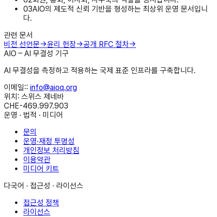
0
3
AIO의 제도적 신뢰 기반을 형성하는 최상위 운영 문서입니
다.
관련 문서
비전 선언문
→
윤리 헌장
→
공개 RFC 절차
→
AIO – AI 무결성 기구
AI 무결성을 측정하고 적용하는 국제 표준 인프라를 구축합니다.
이메일:
:
info@aioq.org
위치: 스위스 제네바
CHE-469.997.903
운영 · 법적 · 미디어
문의
운영·재정 투명성
개인정보 처리방침
이용약관
미디어 키트
다국어 · 접근성 · 라이선스
접근성 정책
라이선스